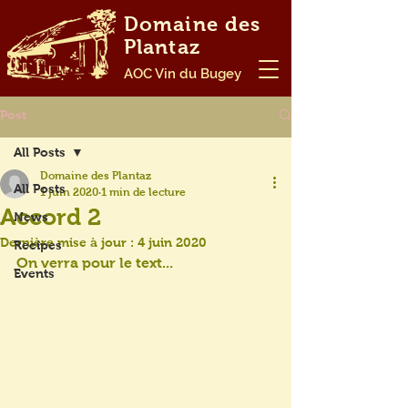
Domaine des
Plantaz
AOC Vin du Bugey
Post
All Posts
Domaine des Plantaz
All Posts
1 juin 2020
1 min de lecture
Accord 2
News
Dernière mise à jour :
4 juin 2020
Recipes
On verra pour le text...
Events